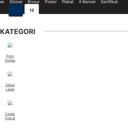
er
Sticker
Brosur
Poster
Plakat
X Banner
Sertifikat
15
KATEGORI
Print
Digital
Stiker
Label
Cetak
Foto &